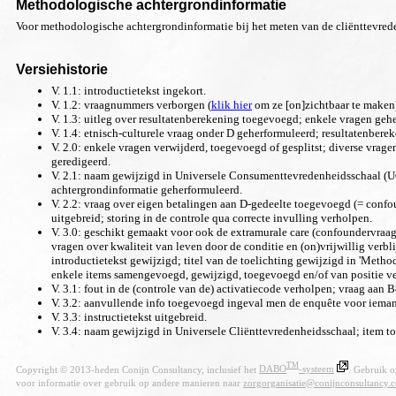
Methodologische achtergrondinformatie
Voor methodologische achtergrondinformatie bij het meten van de cliënttevre
Versiehistorie
V. 1.1: introductietekst ingekort.
V. 1.2: vraagnummers verborgen (
klik hier
om ze [on]zichtbaar te maken
V. 1.3: uitleg over resultatenberekening toegevoegd; enkele vragen geh
V. 1.4: etnisch-culturele vraag onder D geherformuleerd; resultatenber
V. 2.0: enkele vragen verwijderd, toegevoegd of gesplitst; diverse vrag
geredigeerd.
V. 2.1: naam gewijzigd in Universele Consumenttevredenheidsschaal (UCt-
achtergrondinformatie geherformuleerd.
V. 2.2: vraag over eigen betalingen aan D-gedeelte toegevoegd (= confo
uitgebreid; storing in de controle qua correcte invulling verholpen.
V. 3.0: geschikt gemaakt voor ook de extramurale care (confoundervraag
vragen over kwaliteit van leven door de conditie en (on)vrijwillig verbl
introductietekst gewijzigd; titel van de toelichting gewijzigd in 'Meth
enkele items samengevoegd, gewijzigd, toegevoegd en/of van positie ve
V. 3.1: fout in de (controle van de) activatiecode verholpen; vraag aan
V. 3.2: aanvullende info toegevoegd ingeval men de enquête voor ieman
V. 3.3: instructietekst uitgebreid.
V. 3.4: naam gewijzigd in Universele Cliënttevredenheidsschaal; item t
TM
Copyright © 2013-heden Conijn Consultancy, inclusief het
DABO
-systeem
. Gebruik o
voor informatie over gebruik op andere manieren naar
zorg
organisatie@conijnconsultancy.