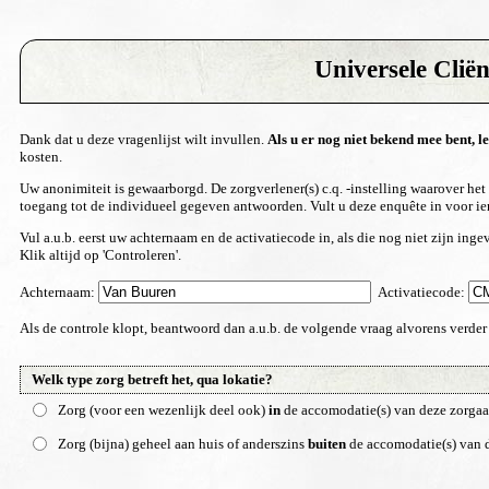
Universele Clië
Dank dat u deze vragenlijst wilt invullen.
Als u er nog niet bekend mee bent, le
kosten.
Uw anonimiteit is gewaarborgd. De zorgverlener(s) c.q. -instelling waarover h
toegang tot de individueel gegeven antwoorden. Vult u deze enquête in voor 
Vul a.u.b. eerst uw achternaam en de activatiecode in, als die nog niet zijn ing
Klik altijd op 'Controleren'.
Achternaam:
Activatiecode:
Als de controle klopt, beantwoord dan a.u.b. de volgende vraag alvorens verder
Welk type zorg betreft het, qua lokatie?
Zorg (voor een wezenlijk deel ook)
in
de accomodatie(s) van deze zorga
Zorg (bijna) geheel aan huis of anderszins
buiten
de accomodatie(s) van 