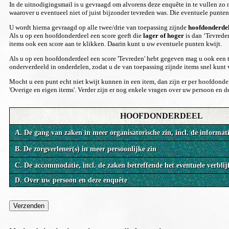
In de uitnodigingsmail is u gevraagd om alvorens deze enquête in te vullen zo n
waarover u eventueel niet of juist bijzonder tevreden was. Die eventuele punten 
U wordt hierna gevraagd op alle twee/drie van toepassing zijnde
hoofdonderde
Als u op een hoofdonderdeel een score geeft die
lager of hoger
is dan ‘Tevreden
items ook een score aan te klikken. Daarin kunt u uw eventuele punten kwijt.
Als u op een hoofdonderdeel een score 'Tevreden' hebt gegeven mag u ook een 
onderverdeeld in onderdelen, zodat u de van toepassing zijnde items snel kunt
Mocht u een punt echt niet kwijt kunnen in een item, dan zijn er per hoofdonde
'Overige en eigen items'. Verder zijn er nog enkele vragen over uw persoon en
HOOFDONDERDEEL
A. De gang van zaken in meer organisatorische zin, incl. de
informat
B. De zorgverlener(s) in meer persoonlijke zin
C. De accommodatie, incl. de zaken betreffende het eventuele verblij
D. Over uw persoon en deze enquête