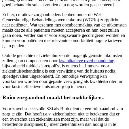
goed behandelresultaat zouden dan nog worden geaccepteerd.
Echter, curatieve zorgaanbieders hebben onder de Wet
Geneeskundige Behandelingsovereenkomst (WGBo) zorgplicht
naar patiënten. Wat tezamen met openbaarmaking van de uitkomsten
maakt dat ze alle patiënten moeten accepteren en hun best zullen
gaan doen. Verder kan er voor zorgzwaarte gecorrigeerd worden en
kunnen voor patiënten met relevante comorbiditeit hogere tarieven
gaan gelden.
Ook de gedachte dat ziekenhuizen de mogelijk gemiste inkomsten
zullen gaan compenseren door
kwantitatieve overbehandeling
,
bijvoorbeeld middels 'pretpoli's', is onterecht. Immers, voor
ziekenhuisbehandeling is een verwijzing van de huisarts nodig,
spoedgevallen uitgezonderd. En onnodige verwijzing kan
voorkomen worden door gepaste verwijzing als kwaliteitscriterium
voor kosteneffectieve huisartszorg op te nemen.
Ruim zorgaanbod maakt het makkelijker...
Voor zowel succesvolle SZi als Bmb dient er een ruim aanbod van
zorg te zijn. Dat hoeft t.a.v. ziekenhuizen niet te betekenen dat er
een overschot aan ziekenhuizen moet zijn, maar wel dat de
betreffende disciplines bij meer ziekenhuizen dan nodig is in te