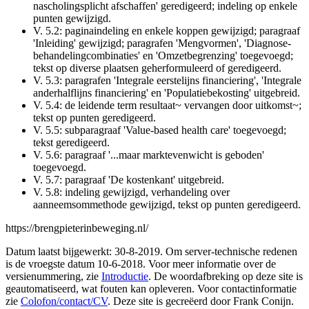
nascholingsplicht afschaffen' geredigeerd; indeling op enkele
punten gewijzigd.
V. 5.2: paginaindeling en enkele koppen gewijzigd; paragraaf
'Inleiding' gewijzigd; paragrafen 'Mengvormen', 'Diagnose-
behandelingcombinaties' en 'Omzetbegrenzing' toegevoegd;
tekst op diverse plaatsen geherformuleerd of geredigeerd.
V. 5.3: paragrafen 'Integrale eerstelijns financiering', 'Integrale
anderhalflijns financiering' en 'Populatiebekosting' uitgebreid.
V. 5.4: de leidende term resultaat~ vervangen door uitkomst~;
tekst op punten geredigeerd.
V. 5.5: subparagraaf 'Value-based health care' toegevoegd;
tekst geredigeerd.
V. 5.6: paragraaf '...maar marktevenwicht is geboden'
toegevoegd.
V. 5.7: paragraaf 'De kostenkant' uitgebreid.
V. 5.8: indeling gewijzigd, verhandeling over
aanneemsommethode gewijzigd, tekst op punten geredigeerd.
https://brengpieterinbeweging.nl/
Datum laatst bijgewerkt: 30-8-2019. Om server-technische redenen
is de vroegste datum 10-6-2018. Voor meer informatie over de
versienummering, zie
Introductie
. De woordafbreking op deze site is
geautomatiseerd, wat fouten kan opleveren. Voor contactinformatie
zie
Colofon/contact/CV
.
Deze site is gecreëerd door Frank Conijn.