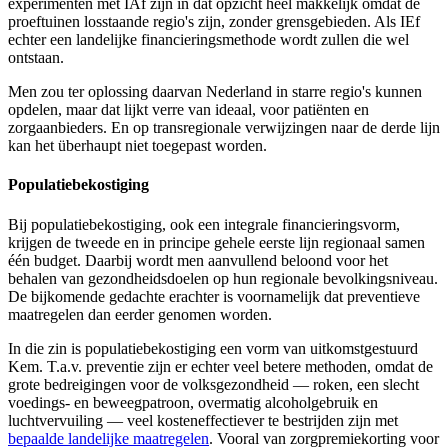
experimenten met IAf zijn in dat opzicht heel makkelijk omdat de
proeftuinen losstaande regio's zijn, zonder grensgebieden. Als IEf
echter een landelijke financieringsmethode wordt zullen die wel
ontstaan.
Men zou ter oplossing daarvan Nederland in starre regio's kunnen
opdelen, maar dat lijkt verre van ideaal, voor patiënten en
zorgaanbieders. En op transregionale verwijzingen naar de derde lijn
kan het überhaupt niet toegepast worden.
Populatiebekostiging
Bij populatiebekostiging, ook een integrale financieringsvorm,
krijgen de tweede en in principe gehele eerste lijn regionaal samen
één budget. Daarbij wordt men aanvullend beloond voor het
behalen van gezondheidsdoelen op hun regionale bevolkingsniveau.
De bijkomende gedachte erachter is voornamelijk dat preventieve
maatregelen dan eerder genomen worden.
In die zin is populatiebekostiging een vorm van uitkomstgestuurd
Kem. T.a.v. preventie zijn er echter veel betere methoden, omdat de
grote bedreigingen voor de volksgezondheid — roken, een slecht
voedings- en beweegpatroon, overmatig alcoholgebruik en
luchtvervuiling — veel kosteneffectiever te bestrijden zijn met
bepaalde landelijke maatregelen
. Vooral van zorgpremiekorting voor