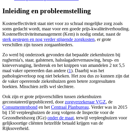
Inleiding en probleemstelling
Kosteneffectiviteit staat niet voor zo schraal mogelijke zorg zoals
soms gedacht wordt, maar voor een goede prijs-kwaliteitverhouding.
Kosteneffectiviteitsmanagement (Kem) is nodig omdat, naast de
sterk gestegen en nog verder stijgende zorgkosten
, er grote
verschillen zijn tussen zorgaanbieders.
Zo werd bij onderzoek gevonden dat bepaalde ziekenhuizen bij
rughernia's, staar, galstenen, halsslagadervernauwing, heup- en
knievervanging, liesbreuk en het knippen van amandelen 2 tot 5,5
maal vaker opereerden dan andere (
1
). Daarbij was het
pathologieverloop nog niet bekeken. Het zou dus zo kunnen zijn dat
de vaker opererende ziekenhuizen geen betere zorgresultaten
boekten. Misschien zelfs wel slechtere.
Ook zijn er grote prijsverschillen tussen ziekenhuizen
geconstateerd/gepubliceerd, door
zorgverzekeraar VGZ
, de
Consumentenbond
en het
Centraal Planbureau
. Verder was in 2015
bij 150 verpleeghuizen de zorg volgens de Inspectie voor de
Gezondheidszorg (IGz)
onder de maat
, terwijl verpleeghuizen voor
gelijksoortige cliënten hetzelfde betaald krijgen van de
Rijksoverheid.