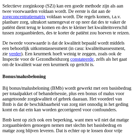
Selectieve zorginkoop (SZi) kan een goede methode zijn als aan
twee voorwaarden voldaan wordt. De eerste is dat aan de
zorgconcentratiematrix
voldaan wordt. Die regels komen, t.a.v.
planbare zorg, ultrakort samengevat er op neer dat des te vaker de
patiënt dient terug te komen en des te kleiner het kwaliteitsverschil
tussen zorgaanbieders, des te korter de patiënt zou hoeven te reizen.
De tweede voorwaarde is dat de kwaliteit bepaald wordt middels
een behoorlijk uitkomstassessment (in casu: kwaliteitsassessment,
zie
verder
). Een keurmerk hoeft weinig te zeggen, zoals ook de
Inspectie voor de Gezondheidszorg
constateerde
, zelfs als het gaat
om de kwaliteit waar een keurmerk op gericht is.
Bonus/malusbeloning
Bij bonus/malusbeloning (BMb) wordt gewerkt met een basisbedrag
per totaalpakket of behandelsessie, plus een bonus of malus voor
aangetoonde zorgkwaliteit of gebrek daaraan. Het voordeel van
Bmb is dat de beschikbaarheid van zorg niet onnodig in het geding
komt en dat erin kan worden gecorrigeerd voor confounders.
Bmb kent op zich ook een beperking, want men wil niet dat matige
zorgaanbieders genoegen nemen met slechts het basisbedrag en
matige zorg blijven leveren. Dat is echter op te lossen door vrije