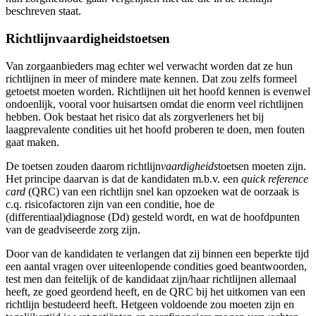
beschreven staat.
Richtlijnvaardigheidstoetsen
Van zorgaanbieders mag echter wel verwacht worden dat ze hun
richtlijnen in meer of mindere mate kennen. Dat zou zelfs formeel
getoetst moeten worden. Richtlijnen uit het hoofd kennen is evenwel
ondoenlijk, vooral voor huisartsen omdat die enorm veel richtlijnen
hebben. Ook bestaat het risico dat als zorgverleners het bij
laagprevalente condities uit het hoofd proberen te doen, men fouten
gaat maken.
De toetsen zouden daarom richtlijn
vaardigheids
toetsen moeten zijn.
Het principe daarvan is dat de kandidaten m.b.v. een
quick reference
card
(QRC) van een richtlijn snel kan opzoeken wat de oorzaak is
c.q. risicofactoren zijn van een conditie, hoe de
(differentiaal)diagnose (Dd) gesteld wordt, en wat de hoofdpunten
van de geadviseerde zorg zijn.
Door van de kandidaten te verlangen dat zij binnen een beperkte tijd
een aantal vragen over uiteenlopende condities goed beantwoorden,
test men dan feitelijk of de kandidaat zijn/haar richtlijnen allemaal
heeft, ze goed geordend heeft, en de QRC bij het uitkomen van een
richtlijn bestudeerd heeft. Hetgeen voldoende zou moeten zijn en