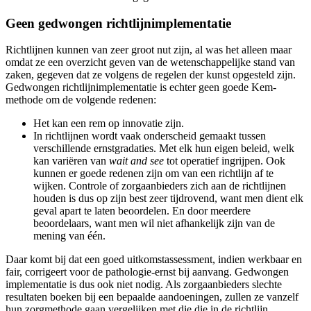
Geen gedwongen richtlijnimplementatie
Richtlijnen kunnen van zeer groot nut zijn, al was het alleen maar
omdat ze een overzicht geven van de wetenschappelijke stand van
zaken, gegeven dat ze volgens de regelen der kunst opgesteld zijn.
Gedwongen richtlijnimplementatie is echter geen goede Kem-
methode om de volgende redenen:
Het kan een rem op innovatie zijn.
In richtlijnen wordt vaak onderscheid gemaakt tussen
verschillende ernstgradaties. Met elk hun eigen beleid, welk
kan variëren van
wait and see
tot operatief ingrijpen. Ook
kunnen er goede redenen zijn om van een richtlijn af te
wijken. Controle of zorgaanbieders zich aan de richtlijnen
houden is dus op zijn best zeer tijdrovend, want men dient elk
geval apart te laten beoordelen. En door meerdere
beoordelaars, want men wil niet afhankelijk zijn van de
mening van één.
Daar komt bij dat een goed uitkomstassessment, indien werkbaar en
fair, corrigeert voor de pathologie-ernst bij aanvang. Gedwongen
implementatie is dus ook niet nodig. Als zorgaanbieders slechte
resultaten boeken bij een bepaalde aandoeningen, zullen ze vanzelf
hun zorgmethode gaan vergelijken met die die in de richtlijn