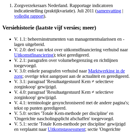
Zorgverzekeraars Nederland. Rapportage indicatoren
indicatiestelling (praktijkvariatie). Juli 2011 (
samenvatting
|
volledig rapport
).
Versiehistorie
(laatste vijf versies;
meer
)
V. 1.1: beheersinstrumenten van managementsalarissen en -
lagen uitgebreid.
V. 2.0: deel van tekst over uitkomstfinanciering verhuisd naar
Uitkomstfinanciering
); tekst geredigeerd.
V. 2.1: paragrafen over volumebegrenzing en richtlijnen
toegevoegd.
V. 3.0: enkele paragrafen verhuisd naar
Marktwerking in de
zorg
; overige tekst aangepast aan de actualiteit en geredigeerd.
V. 3.1: paragraaf 'Resultaatgestuurd Kem ≠ selectieve
zorginkoop' gewijzigd.
V. 4.0: paragraaf 'Resultaatgestuurd Kem ≠ selectieve
zorginkoop' gewijzigd.
V. 4.1: terminologie gesynchroniseerd met de andere pagina's;
tekst op punten geredigeerd.
V. 5.0: secties 'Totale Kem-methode per discipline' en
'Ongerichte nascholingsplicht afschaffen' toegevoegd.
V. 5.1: sectie 'Totale Kem-methode per discipline' gewijzigd
en verplaatst naar
Uitkomstassessment
; sectie 'Ongerichte