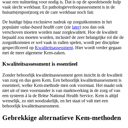
waar een nulmeting voor nodig is. Dat is op de spoedeisende hulp
vaak slecht werkbaar. En pathologieverloopassessment is in de
huisarts(enpost)zorg en de care werkbaar noch fair.
De huidige bijna exclusieve nadruk op zorguitkomsten in het
populaire
value-based health care
(zie
later
) zou dan ook
verschoven moeten worden naar zorgkwaliteit. Hoe de kwaliteit
bepaald zou moeten worden, inclusief de zeer belangrijke rol die de
zorguitkomsten er wel vaak in zullen spelen, wordt per discipline
gespecificeerd op
Kwaliteitsassessment
. Hier wordt verder gegaan
met de meer algemene Kem-zaken.
Kwaliteitsassessment is essentieel
Zonder behoorlijk kwaliteitsassessment geen inzicht in de kwaliteit
van zorg en dus geen Kem. Een behoorlijk kwaliteitsassessment is
essentieel, welke Kem-methode men ook voorstaat. Het maakt ook
niet uit of men voorstander is van marktwerking in de zorg of van
een systeem á la de Britse National Health Service. Kem is altijd
wenselijk, zo niet noodzakelijk, en het staat of valt met een
behoorlijk kwaliteitsassessment.
Gebrekkige alternatieve Kem-methoden