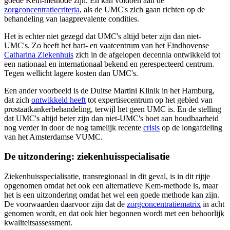
goede Kem-methode zijn. En kan voldoen aan de
zorgconcentratiecriteria
, als de UMC's zich gaan richten op de
behandeling van laagprevalente condities.
Het is echter niet gezegd dat UMC's altijd beter zijn dan niet-
UMC's. Zo heeft het hart- en vaatcentrum van het Eindhovense
Catharina Ziekenhuis
zich in de afgelopen decennia ontwikkeld tot
een nationaal en internationaal bekend en gerespecteerd centrum.
Tegen wellicht lagere kosten dan UMC's.
Een ander voorbeeld is de Duitse Martini Klinik in het Hamburg,
dat zich
ontwikkeld heeft
tot expertisecentrum op het gebied van
prostaatkankerbehandeling, terwijl het geen UMC is. En de stelling
dat UMC's altijd beter zijn dan niet-UMC's boet aan houdbaarheid
nog verder in door de nog tamelijk recente
crisis
op de longafdeling
van het Amsterdamse VUMC.
De uitzondering: ziekenhuisspecialisatie
Ziekenhuisspecialisatie, transregionaal in dit geval, is in dit rijtje
opgenomen omdat het ook een alternatieve Kem-methode is, maar
het is een uitzondering omdat het wel een goede methode kan zijn.
De voorwaarden daarvoor zijn dat de
zorgconcentratiematrix
in acht
genomen wordt, en dat ook hier begonnen wordt met een behoorlijk
kwaliteitsassessment.