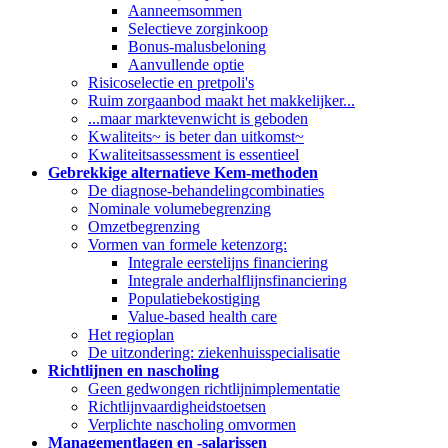
Aanneemsommen
Selectieve zorginkoop
Bonus-malusbeloning
Aanvullende optie
Risicoselectie en pretpoli's
Ruim zorgaanbod maakt het makkelijker...
...maar marktevenwicht is geboden
Kwaliteits~ is beter dan uitkomst~
Kwaliteitsassessment is essentieel
Gebrekkige alternatieve Kem-methoden
De diagnose-behandelingcombinaties
Nominale volumebegrenzing
Omzetbegrenzing
Vormen van formele ketenzorg:
Integrale eerstelijns financiering
Integrale anderhalflijnsfinanciering
Populatiebekostiging
Value-based health care
Het regioplan
De uitzondering: ziekenhuisspecialisatie
Richtlijnen en nascholing
Geen gedwongen richtlijnimplementatie
Richtlijnvaardigheidstoetsen
Verplichte nascholing omvormen
Managementlagen en -salarissen