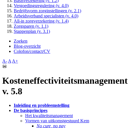
Basisverzekering
(v. 1.2)
Vergoedingsregulering
(v. 4.0)
Bedrijfsvorm zorginstellingen
(v. 2.1)
Arbeidsverband specialisten
(v. 4.0)
All-in zorgverzekering
(v. 1.4)
Zorgsparen
(v. 1.1)
Stappenplan
(v. 3.1)
Zoeken
Blog-overzicht
Colofon/contact/CV
A-
A
A+
Kosteneffectiviteitsmanagement
v. 5.8
Inleiding en probleemstelling
De basisprincipes
Het kwaliteitsmanagement
Vormen van uitkomstgestuurd Kem
No cure, no pay