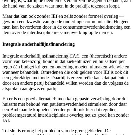
overleg is, waarbij de deelnemers eraan zelf de agenda bepalen, aan
de hand van de zaken waar men in de praktijk tegenaan loopt.
Maar dat kan ook zonder IEf en zelfs zonder formeel overleg —
gewoon een kwestie van goede onderlinge communicatie. Hetgeen
men kan bevorderen door in de consumenttevredenheidsmeting een
item over de interdisciplinaire samenwerking op te nemen.
Integrale anderhalflijnsfinanciering
Integrale anderhalflijnsfinanciering (IAf), een (theoretisch) andere
vorm van ketenzorg, houdt in dat ziekenhuizen en huisartsen per
regio één budget krijgen en onderling moeten uitmaken wie wie en
wanneer behandelt. Omredenen die ook gelden voor IEf is ook dit
een gebrekkige methode. Daarbij is er een reële kans dat patiënten
door een andere partij behandeld willen worden dan de volgens de
afspraken aangewezen partij.
En er is een goed alternatief: men kan gepaste verwijzing door de
huisarts met behoud van patiënttevredenheid stimuleren door daar
een Bmb aan te koppelen. Verder geldt ook hier dat regulier,
probleemgestuurd interdiscipliniair overleg net zo goed kan zonder
IAf.
Tot slot is er nog het probleem van de grensgebieden. De