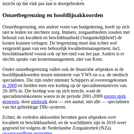
inzicht op dat vlak pas laat is doorgebroken.
Omzetbegrenzing en hoofdlijnakkoorden
Omzetbegrenzing, een andere vorm van budgettering, hoeft op zich
niet te leiden tot slechtere zorg. Immers, zorgaanbieders zouden met
behoud van kwaliteit en beschikbaarheid ('toegankelijkheid') de
kosten kunnen verlagen. De begrenzing moet dan echter wel
vergezeld gaan van een behoorlijk kwaliteitsmanagement, incl.
beschikbaarheid vooral ook op het eind van het jaar. Anders is er
slechts sprake van kostenmanagement, niet van Kem.
Onder omzetbegrenzing vallen ook de financiële afspraken in de
hoofdlijnakkoorden tussen ministerie van VWS en o.a. de medisch
specialisten. Die zijn onder minister Schippers al overeengekomen
in 2009
en hielden toen een korting op de specialistentarieven van
20-30% in. Die korting was op zich terecht, want de
specialisteninkomens waren in de periode 2001-2009
enorm sterk
gestegen
, door
misbruik
door — een aantal, niet alle — specialisten
van het gebrekkige DBc-systeem.
Echter, de verleden akkoorden bevatten geen afspraken over
kwaliteit en beschikbaarheid, en de wachtlijsten zijn in 2018 weer
gegroeid tot volgens de Nederlandse Zorgautoriteit (NZa)
onaanvaardbare proporties
.