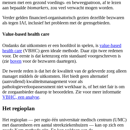
mensen met een gezond voedings- en beweegpatroon, af te lezen
aan bepaalde
biomarkers
, zou veel verwacht mogen worden.
Verder gelden financieel-organisatorisch gezien dezelfde bezwaren
als tegen IAf, inclusief het probleem met de grensgebieden.
Value-based health care
Ondanks dat uitkomsten er een hoofdrol in spelen, is
value-based
health care
(VBHC) geen ideale methode. Daar zijn twee redenen
voor. De eerste is dat ketenzorg erin standaard voorgeschreven is
(zie
boven
voor de bezwaren daartegen).
De tweede reden is dat het de kwaliteit van de geleverde zorg alleen
managet middels de uitkomsten. Het biedt geen alternatief
(aanvullend) kwaliteitsmanagement voor als
pathologieverloopassessment niet werkbaar is, of het niet fair is om
de zorgaanbieder daarop te beoordelen. Zie voor meer informatie
VBHC, een analyse
.
Het regioplan
Het regioplan — per regio één universitair medisch centrum (UMC)
met daaromheen een aantal streekziekenhuizen — kan op zich een