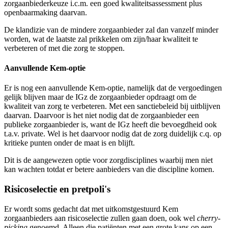
zorgaanbiederkeuze i.c.m. een goed kwaliteitsassessment plus
openbaarmaking daarvan.
De klandizie van de mindere zorgaanbieder zal dan vanzelf minder
worden, wat de laatste zal prikkelen om zijn/haar kwaliteit te
verbeteren of met die zorg te stoppen.
Aanvullende Kem-optie
Er is nog een aanvullende Kem-optie, namelijk dat de vergoedingen
gelijk blijven maar de IGz de zorgaanbieder opdraagt om de
kwaliteit van zorg te verbeteren. Met een sanctiebeleid bij uitblijven
daarvan. Daarvoor is het niet nodig dat de zorgaanbieder een
publieke zorgaanbieder is, want de IGz heeft die bevoegdheid ook
t.a.v. private. Wel is het daarvoor nodig dat de zorg duidelijk c.q. op
kritieke punten onder de maat is en blijft.
Dit is de aangewezen optie voor zorgdisciplines waarbij men niet
kan wachten totdat er betere aanbieders van die discipline komen.
Risicoselectie en pretpoli's
Er wordt soms gedacht dat met uitkomstgestuurd Kem
zorgaanbieders aan risicoselectie zullen gaan doen, ook wel
cherry-
picking
genoemd. Alleen die patiënten met een grote kans op een