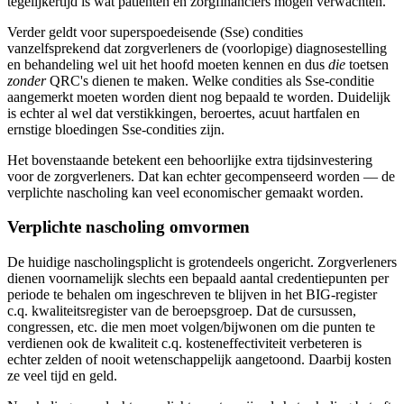
tegelijkertijd is wat patiënten en zorgfinanciers mogen verwachten.
Verder geldt voor superspoedeisende (Sse) condities
vanzelfsprekend dat zorgverleners de (voorlopige) diagnosestelling
en behandeling wel uit het hoofd moeten kennen en dus
die
toetsen
zonder
QRC's dienen te maken. Welke condities als Sse-conditie
aangemerkt moeten worden dient nog bepaald te worden. Duidelijk
is echter al wel dat verstikkingen, beroertes, acuut hartfalen en
ernstige bloedingen Sse-condities zijn.
Het bovenstaande betekent een behoorlijke extra tijdsinvestering
voor de zorgverleners. Dat kan echter gecompenseerd worden — de
verplichte nascholing kan veel economischer gemaakt worden.
Verplichte nascholing omvormen
De huidige nascholingsplicht is grotendeels ongericht. Zorgverleners
dienen voornamelijk slechts een bepaald aantal credentiepunten per
periode te behalen om ingeschreven te blijven in het BIG-register
c.q. kwaliteitsregister van de beroepsgroep. Dat de cursussen,
congressen, etc. die men moet volgen/bijwonen om die punten te
verdienen ook de kwaliteit c.q. kosteneffectiviteit verbeteren is
echter zelden of nooit wetenschappelijk aangetoond. Daarbij kosten
ze veel tijd en geld.