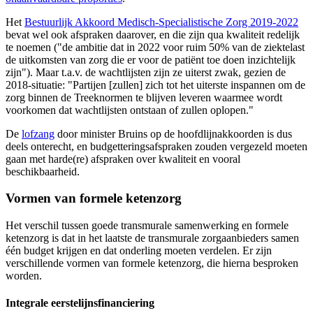
Het
Bestuurlijk Akkoord Medisch-Specialistische Zorg 2019-2022
bevat wel ook afspraken daarover, en die zijn qua kwaliteit redelijk
te noemen ("de ambitie dat in 2022 voor ruim 50% van de ziektelast
de uitkomsten van zorg die er voor de patiënt toe doen inzichtelijk
zijn"). Maar t.a.v. de wachtlijsten zijn ze uiterst zwak, gezien de
2018-situatie: "Partijen [zullen] zich tot het uiterste inspannen om de
zorg binnen de Treeknormen te blijven leveren waarmee wordt
voorkomen dat wachtlijsten ontstaan of zullen oplopen."
De
lofzang
door minister Bruins op de hoofdlijnakkoorden is dus
deels onterecht, en budgetteringsafspraken zouden vergezeld moeten
gaan met harde(re) afspraken over kwaliteit en vooral
beschikbaarheid.
Vormen van formele ketenzorg
Het verschil tussen goede transmurale samenwerking en formele
ketenzorg is dat in het laatste de transmurale zorgaanbieders samen
één budget krijgen en dat onderling moeten verdelen. Er zijn
verschillende vormen van formele ketenzorg, die hierna besproken
worden.
Integrale eerstelijnsfinanciering