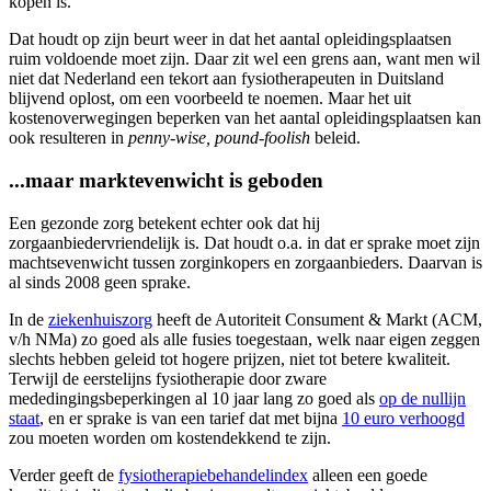
kopen is.
Dat houdt op zijn beurt weer in dat het aantal opleidingsplaatsen
ruim voldoende moet zijn. Daar zit wel een grens aan, want men wil
niet dat Nederland een tekort aan fysiotherapeuten in Duitsland
blijvend oplost, om een voorbeeld te noemen. Maar het uit
kostenoverwegingen beperken van het aantal opleidingsplaatsen kan
ook resulteren in
penny-wise, pound-foolish
beleid.
...maar marktevenwicht is geboden
Een gezonde zorg betekent echter ook dat hij
zorgaanbiedervriendelijk is. Dat houdt o.a. in dat er sprake moet zijn
machtsevenwicht tussen zorginkopers en zorgaanbieders. Daarvan is
al sinds 2008 geen sprake.
In de
ziekenhuiszorg
heeft de Autoriteit Consument & Markt (ACM,
v/h NMa) zo goed als alle fusies toegestaan, welk naar eigen zeggen
slechts hebben geleid tot hogere prijzen, niet tot betere kwaliteit.
Terwijl de eerstelijns fysiotherapie door zware
mededingingsbeperkingen al 10 jaar lang zo goed als
op de nullijn
staat
, en er sprake is van een tarief dat met bijna
10 euro verhoogd
zou moeten worden om kostendekkend te zijn.
Verder geeft de
fysiotherapiebehandelindex
alleen een goede