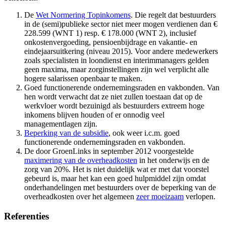
De
Wet Normering Topinkomens
. Die regelt dat bestuurders
in de (semi)publieke sector niet meer mogen verdienen dan €
228.599 (WNT 1) resp. € 178.000 (WNT 2), inclusief
onkostenvergoeding, pensioenbijdrage en vakantie- en
eindejaarsuitkering (niveau 2015). Voor andere medewerkers
zoals specialisten in loondienst en interimmanagers gelden
geen maxima, maar zorginstellingen zijn wel verplicht alle
hogere salarissen openbaar te maken.
Goed functionerende ondernemingsraden en vakbonden. Van
hen wordt verwacht dat ze niet zullen toestaan dat op de
werkvloer wordt bezuinigd als bestuurders extreem hoge
inkomens blijven houden of er onnodig veel
managementlagen zijn.
Beperking van de subsidie
, ook weer i.c.m. goed
functionerende ondernemingsraden en vakbonden.
De door GroenLinks in september 2012 voorgestelde
maximering van de overheadkosten
in het onderwijs en de
zorg van 20%. Het is niet duidelijk wat er met dat voorstel
gebeurd is, maar het kan een goed hulpmiddel zijn omdat
onderhandelingen met bestuurders over de beperking van de
overheadkosten over het algemeen
zeer moeizaam
verlopen.
Referenties