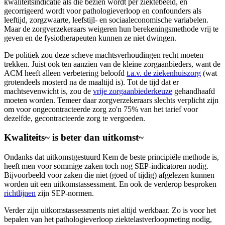
kwaliteitsindicatie als die bezien wordt per ziektebeeld, en
gecorrigeerd wordt voor pathologieverloop en confounders als
leeftijd, zorgzwaarte, leefstijl- en sociaaleconomische variabelen.
Maar de zorgverzekeraars weigeren hun berekeningsmethode vrij te
geven en de fysiotherapeuten kunnen ze niet dwingen.
De politiek zou deze scheve machtsverhoudingen recht moeten
trekken. Juist ook ten aanzien van de kleine zorgaanbieders, want de
ACM heeft alleen verbetering beloofd
t.a.v. de ziekenhuiszorg
(wat
grotendeels mosterd na de maaltijd is). Tot de tijd dat er
machtsevenwicht is, zou de
vrije zorgaanbiederkeuze
gehandhaafd
moeten worden. Temeer daar zorgverzekeraars slechts verplicht zijn
om voor ongecontracteerde zorg zo'n 75% van het tarief voor
dezelfde, gecontracteerde zorg te vergoeden.
Kwaliteits~ is beter dan uitkomst~
Ondanks dat uitkomstgestuurd Kem de beste principiële methode is,
heeft men voor sommige zaken toch nog SEP-indicatoren nodig.
Bijvoorbeeld voor zaken die niet (goed of tijdig) afgelezen kunnen
worden uit een uitkomstassessment. En ook de verderop besproken
richtlijnen
zijn SEP-normen.
Verder zijn uitkomstassessments niet altijd werkbaar. Zo is voor het
bepalen van het pathologieverloop ziektelastverloopmeting nodig,