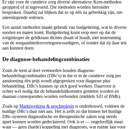
Er zijn voor de curatieve zorg diverse alternatieve Kem-methoden
geopperd of al ingevoerd. Die methoden worden hieronder
besproken. Daarbij zal blijken dat ze op één na gebrekkig zijn, om
uiteenlopende redenen.
Een aantal methoden maakt gebruik van budgettering, wat in diverse
soorten en maten komt. Budgettering komt erop neer op dat de
zorginkoper de geldkraan dichter draait of houdt, met instemming
van de zorgaanbiedersvertegenwoordigers, of zonder dat zij daar iets
aan kunnen doen.
De diagnose-behandelingcombinaties
Zoals de term al doet vermoeden houden diagnose-
behandelingcombinaties (DBc's) in dat er in de curatieve zorg per
aandoening één prijs wordt afgesproken voor diagnose plus
behandeling. DBc's kunnen op zich goed werken. Daarvoor is
echter wel nodig dat de behandeluitkomsten gemeten worden en
daaraan consequenties worden verbonden (middels SZi of BMb).
Zoals op
Marktwerking & geschiedenis
is onderbouwd, voldoen de
huidige DBc's daar niet aan. Het is zelfs zo dat binnen het huidige
DBc-systeem diagnostische en therapeutische zaken nog steeds
apart kunnen worden gedeclareerd. Ook is er — ongelooflijk maar
waar — geen (harde) koppeling met diagnoses, wat ruimte laat voor