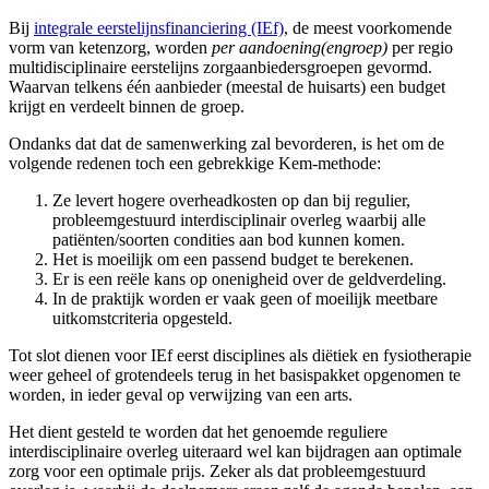
Bij
integrale eerstelijnsfinanciering (IEf)
, de meest voorkomende
vorm van ketenzorg, worden
per aandoening(engroep)
per regio
multidisciplinaire eerstelijns zorgaanbiedersgroepen gevormd.
Waarvan telkens één aanbieder (meestal de huisarts) een budget
krijgt en verdeelt binnen de groep.
Ondanks dat dat de samenwerking zal bevorderen, is het om de
volgende redenen toch een gebrekkige Kem-methode:
Ze levert hogere overheadkosten op dan bij regulier,
probleemgestuurd interdisciplinair overleg waarbij alle
patiënten/soorten condities aan bod kunnen komen.
Het is moeilijk om een passend budget te berekenen.
Er is een reële kans op onenigheid over de geldverdeling.
In de praktijk worden er vaak geen of moeilijk meetbare
uitkomstcriteria opgesteld.
Tot slot dienen voor IEf eerst disciplines als diëtiek en fysiotherapie
weer geheel of grotendeels terug in het basispakket opgenomen te
worden, in ieder geval op verwijzing van een arts.
Het dient gesteld te worden dat het genoemde reguliere
interdisciplinaire overleg uiteraard wel kan bijdragen aan optimale
zorg voor een optimale prijs. Zeker als dat probleemgestuurd