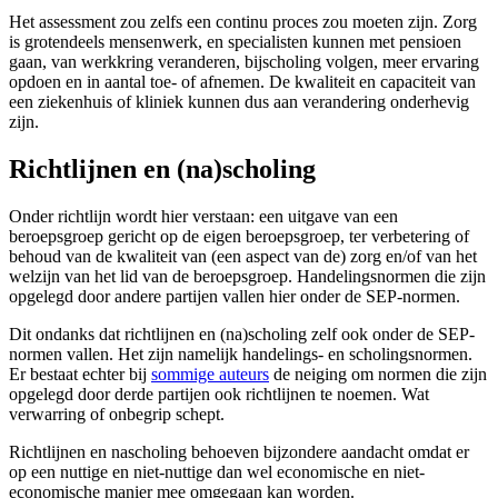
Het assessment zou zelfs een continu proces zou moeten zijn. Zorg
is grotendeels mensenwerk, en specialisten kunnen met pensioen
gaan, van werkkring veranderen, bijscholing volgen, meer ervaring
opdoen en in aantal toe- of afnemen. De kwaliteit en capaciteit van
een ziekenhuis of kliniek kunnen dus aan verandering onderhevig
zijn.
Richtlijnen en (na)scholing
Onder richtlijn wordt hier verstaan: een uitgave van een
beroepsgroep gericht op de eigen beroepsgroep, ter verbetering of
behoud van de kwaliteit van (een aspect van de) zorg en/of van het
welzijn van het lid van de beroepsgroep. Handelingsnormen die zijn
opgelegd door andere partijen vallen hier onder de SEP-normen.
Dit ondanks dat richtlijnen en (na)scholing zelf ook onder de SEP-
normen vallen. Het zijn namelijk handelings- en scholingsnormen.
Er bestaat echter bij
sommige auteurs
de neiging om normen die zijn
opgelegd door derde partijen ook richtlijnen te noemen. Wat
verwarring of onbegrip schept.
Richtlijnen en nascholing behoeven bijzondere aandacht omdat er
op een nuttige en niet-nuttige dan wel economische en niet-
economische manier mee omgegaan kan worden.