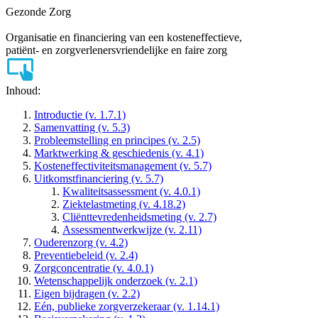
Gezonde Zorg
Organisatie en financiering van een kosteneffectieve,
patiënt- en zorgverlenersvriendelijke en faire zorg
Inhoud:
Introductie
(v. 1.7.1)
Samenvatting
(v. 5.3)
Probleemstelling en principes
(v. 2.5)
Marktwerking & geschiedenis
(v. 4.1)
Kosteneffectiviteitsmanagement
(v. 5.7)
Uitkomstfinanciering
(v. 5.7)
Kwaliteitsassessment
(v. 4.0.1)
Ziektelastmeting
(v. 4.18.2)
Cliënttevredenheidsmeting
(v. 2.7)
Assessmentwerkwijze
(v. 2.11)
Ouderenzorg
(v. 4.2)
Preventiebeleid
(v. 2.4)
Zorgconcentratie
(v. 4.0.1)
Wetenschappelijk onderzoek
(v. 2.1)
Eigen bijdragen
(v. 2.2)
Eén, publieke zorgverzekeraar
(v. 1.14.1)