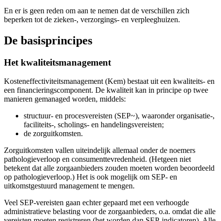
En er is geen reden om aan te nemen dat de verschillen zich
beperken tot de zieken-, verzorgings- en verpleeghuizen.
De basisprincipes
Het kwaliteitsmanagement
Kosteneffectiviteitsmanagement (Kem) bestaat uit een kwaliteits- en
een financieringscomponent. De kwaliteit kan in principe op twee
manieren gemanaged worden, middels:
structuur- en procesvereisten (SEP~), waaronder organisatie-,
faciliteits-, scholings- en handelingsvereisten;
de zorguitkomsten.
Zorguitkomsten vallen uiteindelijk allemaal onder de noemers
pathologieverloop en consumenttevredenheid. (Hetgeen niet
betekent dat alle zorgaanbieders zouden moeten worden beoordeeld
op pathologieverloop.) Het is ook mogelijk om SEP- en
uitkomstgestuurd management te mengen.
Veel SEP-vereisten gaan echter gepaard met een verhoogde
administratieve belasting voor de zorgaanbieders, o.a. omdat die alle
vereisten moeten registreren (het worden dan SEP-indicatoren). Alle