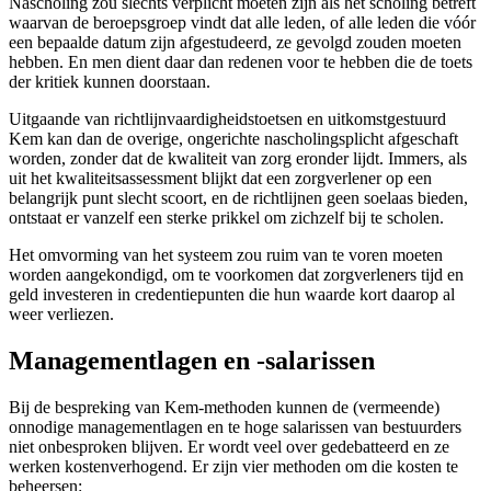
Nascholing zou slechts verplicht moeten zijn als het scholing betreft
waarvan de beroepsgroep vindt dat alle leden, of alle leden die vóór
een bepaalde datum zijn afgestudeerd, ze gevolgd zouden moeten
hebben. En men dient daar dan redenen voor te hebben die de toets
der kritiek kunnen doorstaan.
Uitgaande van richtlijnvaardigheidstoetsen en uitkomstgestuurd
Kem kan dan de overige, ongerichte nascholingsplicht afgeschaft
worden, zonder dat de kwaliteit van zorg eronder lijdt. Immers, als
uit het kwaliteitsassessment blijkt dat een zorgverlener op een
belangrijk punt slecht scoort, en de richtlijnen geen soelaas bieden,
ontstaat er vanzelf een sterke prikkel om zichzelf bij te scholen.
Het omvorming van het systeem zou ruim van te voren moeten
worden aangekondigd, om te voorkomen dat zorgverleners tijd en
geld investeren in credentiepunten die hun waarde kort daarop al
weer verliezen.
Managementlagen en -salarissen
Bij de bespreking van Kem-methoden kunnen de (vermeende)
onnodige managementlagen en te hoge salarissen van bestuurders
niet onbesproken blijven. Er wordt veel over gedebatteerd en ze
werken kostenverhogend. Er zijn vier methoden om die kosten te
beheersen: