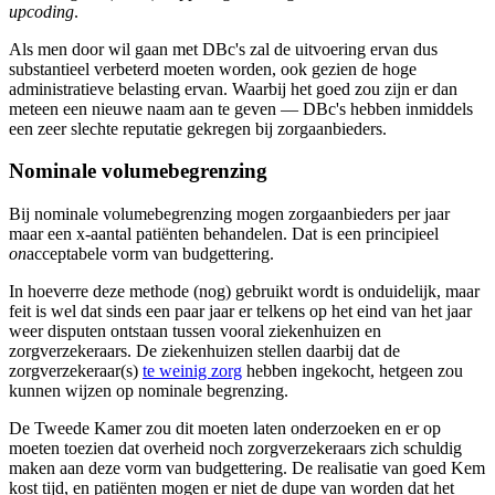
upcoding
.
Als men door wil gaan met DBc's zal de uitvoering ervan dus
substantieel verbeterd moeten worden, ook gezien de hoge
administratieve belasting ervan. Waarbij het goed zou zijn er dan
meteen een nieuwe naam aan te geven — DBc's hebben inmiddels
een zeer slechte reputatie gekregen bij zorgaanbieders.
Nominale volumebegrenzing
Bij nominale volumebegrenzing mogen zorgaanbieders per jaar
maar een x-aantal patiënten behandelen. Dat is een principieel
on
acceptabele vorm van budgettering.
In hoeverre deze methode (nog) gebruikt wordt is onduidelijk, maar
feit is wel dat sinds een paar jaar er telkens op het eind van het jaar
weer disputen ontstaan tussen vooral ziekenhuizen en
zorgverzekeraars. De ziekenhuizen stellen daarbij dat de
zorgverzekeraar(s)
te weinig zorg
hebben ingekocht, hetgeen zou
kunnen wijzen op nominale begrenzing.
De Tweede Kamer zou dit moeten laten onderzoeken en er op
moeten toezien dat overheid noch zorgverzekeraars zich schuldig
maken aan deze vorm van budgettering. De realisatie van goed Kem
kost tijd, en patiënten mogen er niet de dupe van worden dat het